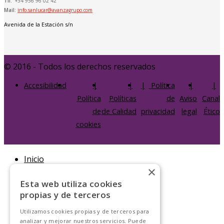
Tlf:
+34 956 96 02 42
Mail:
info.sanlucar@avanzagrupo.com
Avenida de la Estación s/n
© 2016 - Todos los derechos reservados
Accesibilidad
Política
Política
Políticas
de
Aviso
Canal
de
de Calidad
privacidad
legal
Ético
cookies
Inicio
×
Líneas y horarios
Esta web utiliza cookies
Plano general
propias y de terceros
Línea 1
Línea 2
Utilizamos cookies propias y de terceros para
analizar y mejorar nuestros servicios. Puede
Línea 3