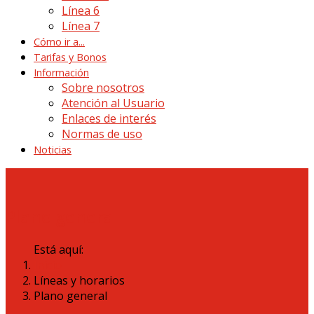
Línea 6
Línea 7
Cómo ir a...
Tarifas y Bonos
Información
Sobre nosotros
Atención al Usuario
Enlaces de interés
Normas de uso
Noticias
Plano general
Está aquí:
Inicio
Líneas y horarios
Plano general