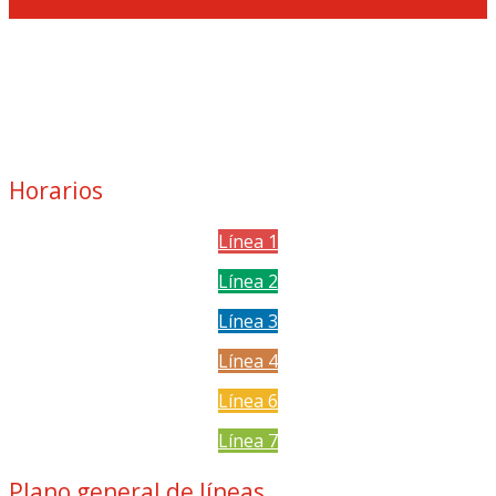
Horarios
Línea 1
Línea 2
Línea 3
Línea 4
Línea 6
Línea 7
Plano general de líneas