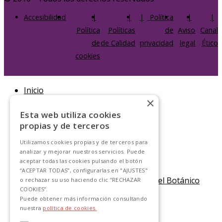
Accesibilidad
Política
Política
Políticas
de
Aviso
Canal
de
de Calidad
privacidad
legal
Ético
cookies
Inicio
×
Líneas y horarios
Esta web utiliza cookies
Plano general
propias y de terceros
Línea 1
Línea 2
Utilizamos cookies propias y de terceros para
analizar y mejorar nuestros servicios. Puede
Línea 3
aceptar todas las cookies pulsando el botón
Línea 4
“ACEPTAR TODAS”, configurarlas en "AJUSTES"
Línea 5 - Bolsa aparcamiento del Botánico
o rechazar su uso haciendo clic “RECHAZAR
COOKIES”.
Línea 6
Puede obtener más información consultando
Línea 7
nuestra
política de cookies.
Cómo ir a...