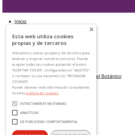
Inicio
×
Líneas y horarios
Esta web utiliza cookies
Plano general
propias y de terceros
Línea 1
Línea 2
Utilizamos cookies propias y de terceros para
analizar y mejorar nuestros servicios. Puede
Línea 3
aceptar todas las cookies pulsando el botón
Línea 4
“ACEPTAR TODAS”, configurarlas en "AJUSTES"
Línea 5 - Bolsa aparcamiento del Botánico
o rechazar su uso haciendo clic “RECHAZAR
COOKIES”.
Línea 6
Puede obtener más información consultando
Línea 7
nuestra
política de cookies.
Cómo ir a...
ESTRICTAMENTE NECESARIAS
Tarifas y Bonos
ANALÍTICAS
Información
DE PUBLICIDAD COMPORTAMENTAL
Sobre nosotros
Atención al Usuario