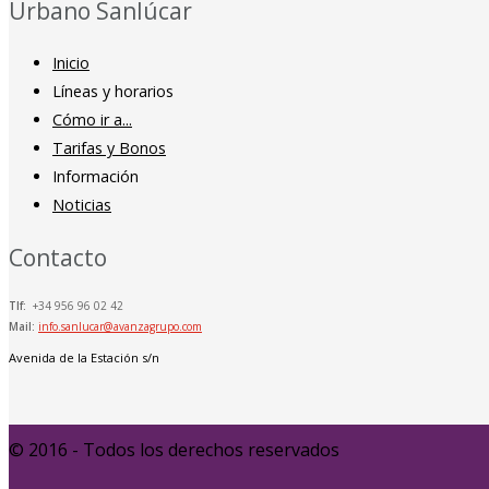
Urbano Sanlúcar
Inicio
Líneas y horarios
Cómo ir a...
Tarifas y Bonos
Información
Noticias
Contacto
Tlf:
+34 956 96 02 42
Mail:
info.sanlucar@avanzagrupo.com
Avenida de la Estación s/n
© 2016 - Todos los derechos reservados